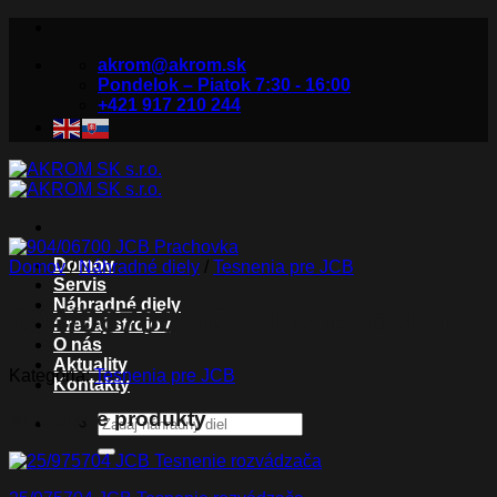
Skip
to
akrom@akrom.sk
content
Pondelok – Piatok 7:30 - 16:00
+421 917 210 244
Domov
Domov
/
Náhradné diely
/
Tesnenia pre JCB
Servis
Náhradné diely
904/06700 JCB Prachovka
Predaj strojov
O nás
Aktuality
Kategória:
Tesnenia pre JCB
Kontakty
Súvisiace produkty
Hľadať: