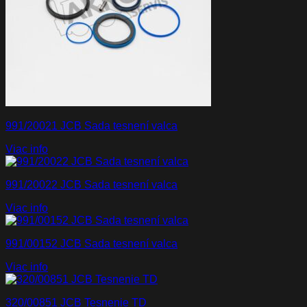
991/20021 JCB Sada tesnení valca
Viac info
991/20022 JCB Sada tesnení valca
Viac info
991/00152 JCB Sada tesnení valca
Viac info
320/00851 JCB Tesnenie TD