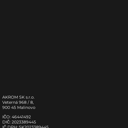
AKROM SK s.r.o.
Veterná 968 / 8,
900 45 Malinovo
IČO: 46441492
DIČ: 2023389445
IČ DPH: SK2023389445