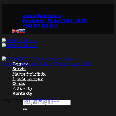
Skip
to
akrom@akrom.sk
content
Pondelok – Piatok 7:30 - 16:00
+421 917 210 244
Domov
Domov
/
Náhradné diely
/
Tesnenia pre JCB
Servis
Náhradné diely
991/00131 JCB Sada
Predaj strojov
O nás
tesnení valca
Aktuality
Kontakty
Kategória:
Tesnenia pre JCB
Hľadať:
Súvisiace produkty