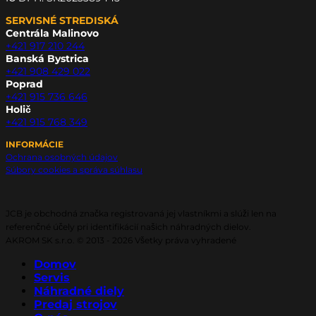
SERVISNÉ STREDISKÁ
Centrála Malinovo
+421 917 210 244
Banská Bystrica
+421 908 429 022
Poprad
+421 915 736 646
Holič
+421 915 768 349
INFORMÁCIE
Ochrana osobných údajov
Súbory cookies a správa súhlasu
JCB je obchodná značka registrovaná jej vlastníkmi a slúži len na
referenčné účely pri identifikácií našich náhradných dielov.
AKROM SK s.r.o. © 2013 - 2026 Všetky práva vyhradené
Domov
Servis
Náhradné diely
Predaj strojov