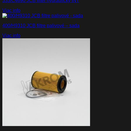
333/C4690 JCB filter hydraulický INT
Viac info
400/H9310 JCB filtre palivové – sada
Viac info