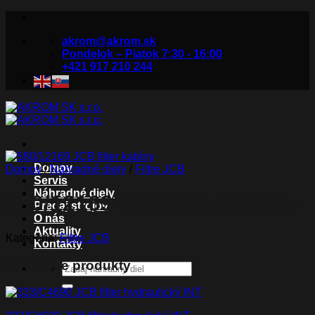
Skip
to
akrom@akrom.sk
content
Pondelok – Piatok 7:30 - 16:00
+421 917 210 244
Domov
Domov
/
Náhradné diely
/
Filtre JCB
Servis
Náhradné diely
580/12169 JCB filter kabíny
Predaj strojov
O nás
Aktuality
Kategória:
Filtre JCB
Kontakty
Súvisiace produkty
Hľadať: