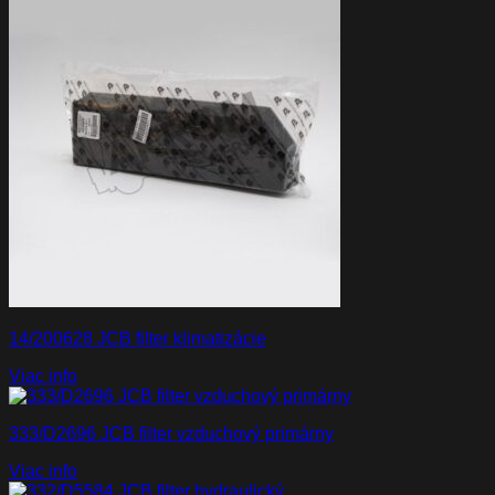
14/200628 JCB filter klimatizácie
Viac info
333/D2696 JCB filter vzduchový primárny
Viac info