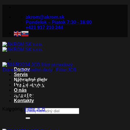
Skip
to
akrom@akrom.sk
content
Pondelok – Piatok 7:30 - 16:00
+421 917 210 244
Domov
Domov
/
Náhradné diely
/
Filtre JCB
Servis
Náhradné diely
581/R2034 JCB filter
Predaj strojov
O nás
prevodový
Aktuality
Kontakty
Kategória:
Filtre JCB
Hľadať:
Súvisiace produkty