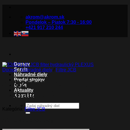
Skip
to
akrom@akrom.sk
content
Pondelok – Piatok 7:30 - 16:00
+421 917 210 244
Domov
Servis
Domov
/
Náhradné diely
/
Filtre JCB
Náhradné diely
Predaj strojov
32/925140 JCB filter
O nás
Aktuality
hydraulický PLEXUS
Kontakty
Hľadať:
Kategória:
Filtre JCB
Súvisiace produkty