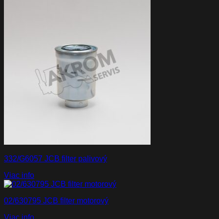
332/G6057 JCB filter palivový
Viac info
02/630795 JCB filter motorový
Viac info