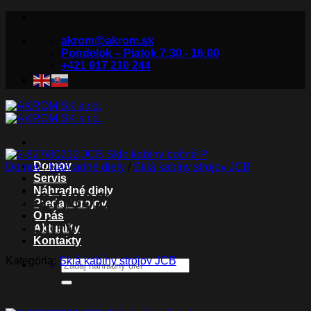
Skip
to
akrom@akrom.sk
content
Pondelok – Piatok 7:30 - 16:00
+421 917 210 244
Domov
Domov
/
Náhradné diely
/
Sklá kabíny strojov JCB
Servis
Náhradné diely
2-827/80212 JCB Sklo
Predaj strojov
O nás
kabíny bočné P
Aktuality
Kontakty
Kategória:
Sklá kabíny strojov JCB
Hľadať:
Súvisiace produkty