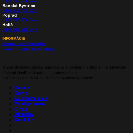
+421 917 210 244
Banská Bystrica
+421 908 429 022
Poprad
+421 915 736 646
Holič
+421 915 768 349
INFORMÁCIE
Ochrana osobných údajov
Súbory cookies a správa súhlasu
JCB je obchodná značka registrovaná jej vlastníkmi a slúži len na referenčné
účely pri identifikácií našich náhradných dielov.
AKROM SK s.r.o. © 2013 - 2026 Všetky práva vyhradené
Domov
Servis
Náhradné diely
Predaj strojov
O nás
Aktuality
Kontakty