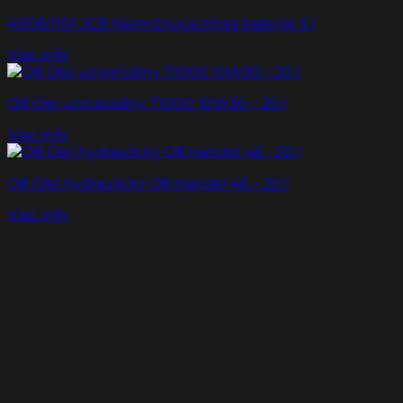
4006/1101 JCB Nemrznúca zmes balenie 5 l
Viac info
Q8 Olej univerzálny T1000 10W30 – 20 l
Viac info
Q8 Olej hydraulický Q8 Handel 46 – 20 l
Viac info
Naši partneri