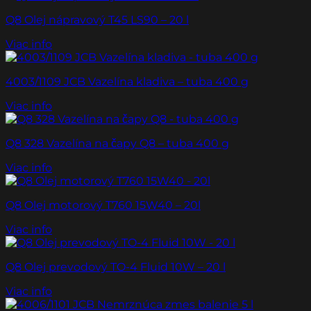
Q8 Olej nápravový T45 LS90 – 20 l
Viac info
4003/1109 JCB Vazelína kladiva – tuba 400 g
Viac info
Q8 328 Vazelína na čapy Q8 – tuba 400 g
Viac info
Q8 Olej motorový T760 15W40 – 20l
Viac info
Q8 Olej prevodový TO-4 Fluid 10W – 20 l
Viac info