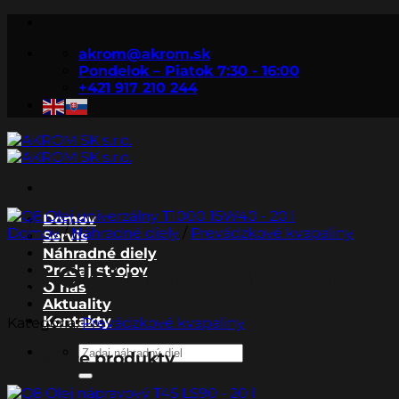
Skip
to
akrom@akrom.sk
content
Pondelok – Piatok 7:30 - 16:00
+421 917 210 244
Domov
Domov
/
Náhradné diely
/
Prevádzkové kvapaliny
Servis
Náhradné diely
Q8 Olej univerzálny T1000
Predaj strojov
O nás
Aktuality
Kontakty
Kategória:
Prevádzkové kvapaliny
Hľadať:
Súvisiace produkty