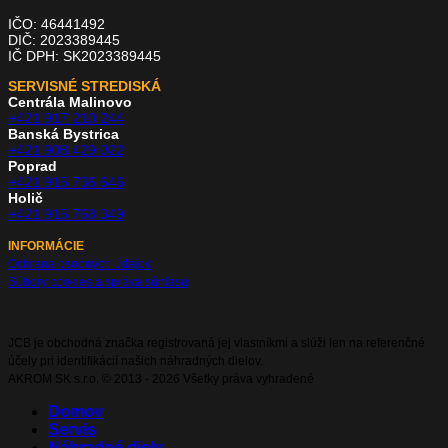
IČO: 46441492
DIČ: 2023389445
IČ DPH: SK2023389445
SERVISNÉ STREDISKÁ
Centrála Malinovo
+421 917 210 244
Banská Bystrica
+421 908 429 022
Poprad
+421 915 736 646
Holič
+421 915 768 349
INFORMÁCIE
Ochrana osobných údajov
Súbory cookies a správa súhlasu
JCB je obchodná značka registrovaná jej vlastníkmi a slúži len na referenčné
účely pri identifikácií našich náhradných dielov.
AKROM SK s.r.o. © 2013 - 2026 Všetky práva vyhradené
Domov
Servis
Náhradné diely