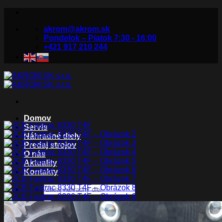
Skip
to
akrom@akrom.sk
content
Pondelok – Piatok 7:30 - 16:00
+421 917 210 244
Domov
Servis
Náhradné diely
Predaj strojov
O nás
Aktuality
Kontakty
Hľadať: