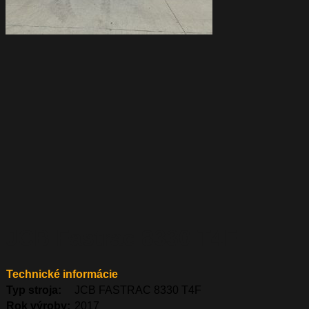
JCB Fastrac 8330 T4F
Technické informácie
Typ stroja:
JCB FASTRAC 8330 T4F
Rok výroby:
2017