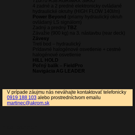
710/70 R38 AGRIMAX SIRIO
4 zadné a 2 predné elektronicky ovládané
hydraulické okruhy (HIGH FLOW 140l/m)
Power Beyond
(priamy hydraulický okruh
ovládaný LS signálom)
Zadný a predný
TBZ
Závažie (900 kg) na 3. nástavbu (rear deck)
Závesy
Tretí bod – hydraulický
Prídavné halogénové osvetlenie + cestné
halogénové osvetlenie
HILL HOLD
Poľný balík – FieldPro
Navigácia AG LEADER
V prípade záujmu nás neváhajte kontaktovať telefonicky
0919 188 103
alebo prostredníctvom emailu
martinec@akrom.sk
Naši partneri