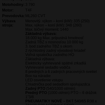
Motohodiny:
3 790
Motor:
T4F
Prevodovka:
ML260 CVT
Výbava
Menovitý. výkon – koní (kW): 335 (250)
stroja:
Max. výkon – koní (kW): 348 (260)
Max. točivý moment: 1440
Základná výbava:
18.000 kg Max. prípustná hmotnosť
Zadná TBZ s nosnosťou 10 000 kg
3. bod zadného TBZ s okom
2 rýchlostný zadný vývodový hriadeľ
Voľná spiatočka zadného HO
Základná výbava:
Elektricky vyhrievané spätné zrkadlá
Vyhrievané sedadlo vodiča
8 predných a 6 zadných pracovných svetiel
Box na náradie
LED osvetlenie vstupu
Chladnička pod sedadlom spolujazdca
Zadný PTO
(540/1000 ot/min)
Predný PTO
(1000 ot/min) PTO – 6 drážok
1”3/8
PNEUMATIKY NOVÉ
– BKT 540/65 R38 x