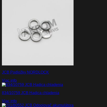
JCB Podložky NORDLOCK
Viac info
834/10759 JCB Hadica chladenia
Viac info