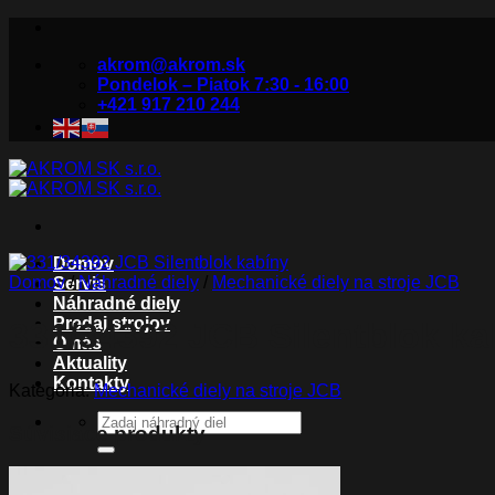
Skip
to
akrom@akrom.sk
content
Pondelok – Piatok 7:30 - 16:00
+421 917 210 244
Domov
Domov
/
Náhradné diely
/
Mechanické diely na stroje JCB
Servis
Náhradné diely
Predaj strojov
331/34392 JCB Silentblok ka
O nás
Aktuality
Kontakty
Kategória:
Mechanické diely na stroje JCB
Hľadať:
Súvisiace produkty