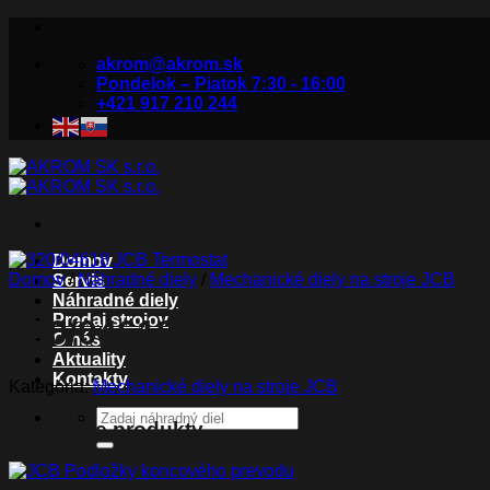
Skip
to
akrom@akrom.sk
content
Pondelok – Piatok 7:30 - 16:00
+421 917 210 244
Domov
Domov
/
Náhradné diely
/
Mechanické diely na stroje JCB
Servis
Náhradné diely
Predaj strojov
320/04618 JCB Termostat
O nás
Aktuality
Kontakty
Kategória:
Mechanické diely na stroje JCB
Hľadať:
Súvisiace produkty