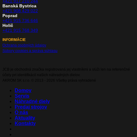
+421 917 210 244
Banská Bystrica
+421 908 429 022
Poprad
+421 915 736 646
Holič
+421 915 768 349
INFORMÁCIE
Ochrana osobných údajov
Súbory cookies a správa súhlasu
JCB je obchodná značka registrovaná jej vlastníkmi a slúži len na referenčné
účely pri identifikácií našich náhradných dielov.
AKROM SK s.r.o. © 2013 - 2026 Všetky práva vyhradené
Domov
Servis
Náhradné diely
Predaj strojov
O nás
Aktuality
Kontakty