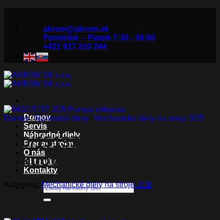
Skip
to
akrom@akrom.sk
content
Pondelok – Piatok 7:30 - 16:00
+421 917 210 244
Domov
Domov
/
Náhradné diely
/
Mechanické diely na stroje JCB
Servis
Náhradné diely
160/15137 JCB Pumpa
Predaj strojov
O nás
vákuová
Aktuality
Kontakty
Kategória:
Mechanické diely na stroje JCB
Hľadať:
Súvisiace produkty