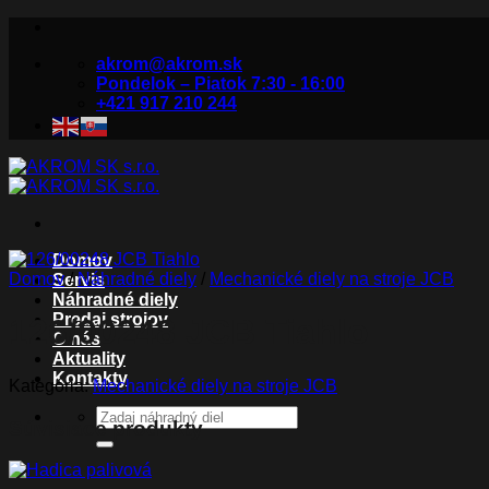
Skip
to
akrom@akrom.sk
content
Pondelok – Piatok 7:30 - 16:00
+421 917 210 244
Domov
Domov
/
Náhradné diely
/
Mechanické diely na stroje JCB
Servis
Náhradné diely
Predaj strojov
126/00248 JCB Tiahlo
O nás
Aktuality
Kontakty
Kategória:
Mechanické diely na stroje JCB
Hľadať:
Súvisiace produkty