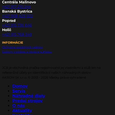
Centrála Malinovo
+421 917 210 244
Banská Bystrica
+421 908 429 022
Poprad
+421 915 736 646
Holič
+421 915 768 349
INFORMÁCIE
Ochrana osobných údajov
Súbory cookies a správa súhlasu
JCB je obchodná značka registrovaná jej vlastníkmi a slúži len na
referenčné účely pri identifikácií našich náhradných dielov.
AKROM SK s.r.o. © 2013 - 2026 Všetky práva vyhradené
Domov
Servis
Náhradné diely
Predaj strojov
O nás
Aktuality