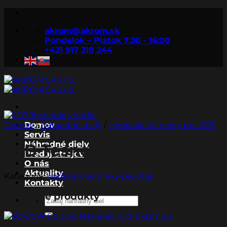
Skip
to
akrom@akrom.sk
content
Pondelok – Piatok 7:30 - 16:00
+421 917 210 244
Domov
Domov
/
Náhradné diely
/
Hydraulické prvky pre JCB
Servis
Náhradné diely
JCB Tesnenie ventilu
Predaj strojov
O nás
Aktuality
Kategória:
Hydraulické prvky pre JCB
Kontakty
Súvisiace produkty
Hľadať: