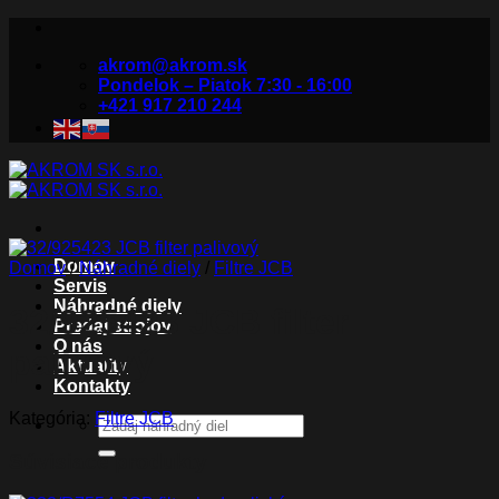
Skip
to
akrom@akrom.sk
content
Pondelok – Piatok 7:30 - 16:00
+421 917 210 244
Domov
Domov
/
Náhradné diely
/
Filtre JCB
Servis
Náhradné diely
32/925423 JCB filter
Predaj strojov
O nás
palivový
Aktuality
Kontakty
Kategória:
Filtre JCB
Hľadať:
Súvisiace produkty