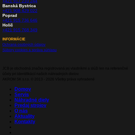
+421 917 210 244
Banská Bystrica
+421 908 429 022
Poprad
+421 915 736 646
Holič
+421 915 768 349
INFORMÁCIE
Ochrana osobných údajov
Súbory cookies a správa súhlasu
JCB je obchodná značka registrovaná jej vlastníkmi a slúži len na referenčné
účely pri identifikácií našich náhradných dielov.
AKROM SK s.r.o. © 2013 - 2026 Všetky práva vyhradené
Domov
Servis
Náhradné diely
Predaj strojov
O nás
Aktuality
Kontakty