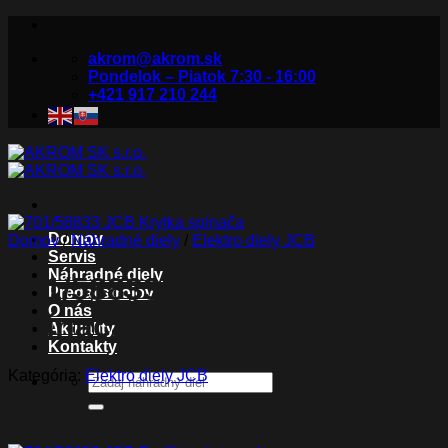
Skip
to
akrom@akrom.sk
content
Pondelok – Piatok 7:30 - 16:00
+421 917 210 244
Domov
Domov
/
Náhradné diely
/
Elektro diely JCB
Servis
Náhradné diely
701/58833 JCB Krytka
Predaj strojov
O nás
spínača
Aktuality
Kontakty
Kategória:
Elektro diely JCB
Hľadať:
Súvisiace produkty