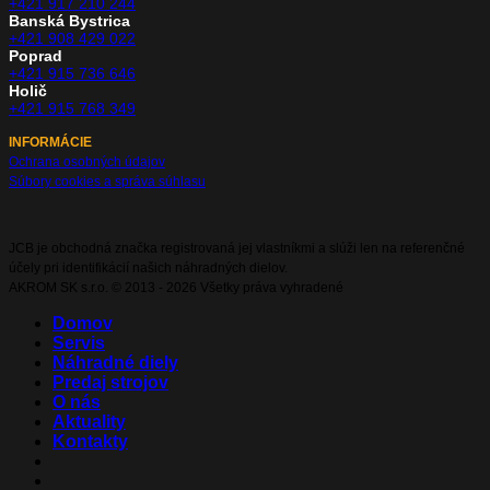
+421 917 210 244
Banská Bystrica
+421 908 429 022
Poprad
+421 915 736 646
Holič
+421 915 768 349
INFORMÁCIE
Ochrana osobných údajov
Súbory cookies a správa súhlasu
JCB je obchodná značka registrovaná jej vlastníkmi a slúži len na referenčné
účely pri identifikácií našich náhradných dielov.
AKROM SK s.r.o. © 2013 - 2026 Všetky práva vyhradené
Domov
Servis
Náhradné diely
Predaj strojov
O nás
Aktuality
Kontakty