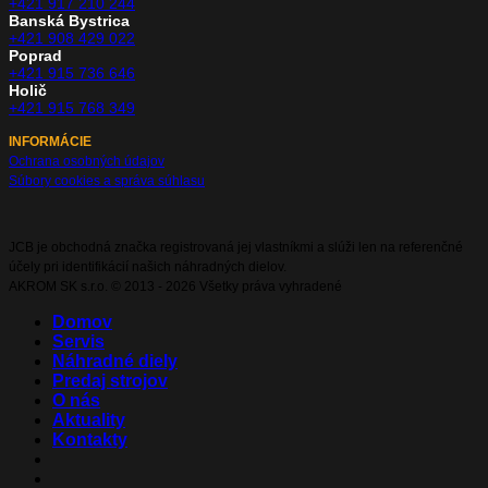
+421 917 210 244
Banská Bystrica
+421 908 429 022
Poprad
+421 915 736 646
Holič
+421 915 768 349
INFORMÁCIE
Ochrana osobných údajov
Súbory cookies a správa súhlasu
JCB je obchodná značka registrovaná jej vlastníkmi a slúži len na referenčné
účely pri identifikácií našich náhradných dielov.
AKROM SK s.r.o. © 2013 - 2026 Všetky práva vyhradené
Domov
Servis
Náhradné diely
Predaj strojov
O nás
Aktuality
Kontakty