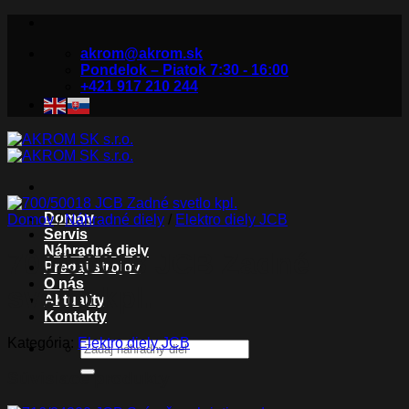
Skip
to
akrom@akrom.sk
content
Pondelok – Piatok 7:30 - 16:00
+421 917 210 244
Domov
Domov
/
Náhradné diely
/
Elektro diely JCB
Servis
Náhradné diely
700/50018 JCB Zadné
Predaj strojov
O nás
svetlo kpl.
Aktuality
Kontakty
Kategória:
Elektro diely JCB
Hľadať:
Súvisiace produkty