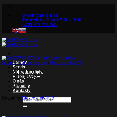
Skip
to
akrom@akrom.sk
content
Pondelok – Piatok 7:30 - 16:00
+421 917 210 244
Domov
Domov
/
Náhradné diely
/
Elektro diely JCB
Servis
Náhradné diely
32/925709 JCB Snímač
Predaj strojov
O nás
vody v palive
Aktuality
Kontakty
Kategória:
Elektro diely JCB
Hľadať:
Súvisiace produkty