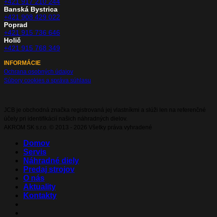
+421 917 210 244
Banská Bystrica
+421 908 429 022
Poprad
+421 915 736 646
Holič
+421 915 768 349
INFORMÁCIE
Ochrana osobných údajov
Súbory cookies a správa súhlasu
JCB je obchodná značka registrovaná jej vlastníkmi a slúži len na referenčné
účely pri identifikácií našich náhradných dielov.
AKROM SK s.r.o. © 2013 - 2026 Všetky práva vyhradené
Domov
Servis
Náhradné diely
Predaj strojov
O nás
Aktuality
Kontakty