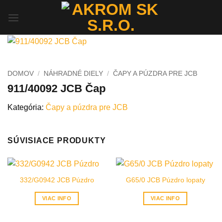
Skip
to
content
DOMOV
/
NÁHRADNÉ DIELY
/
ČAPY A PÚZDRA PRE JCB
911/40092 JCB Čap
Kategória:
Čapy a púzdra pre JCB
SÚVISIACE PRODUKTY
332/G0942 JCB Púzdro
G65/0 JCB Púzdro lopaty
VIAC INFO
VIAC INFO