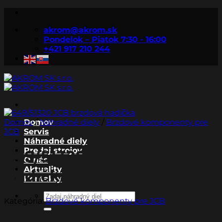
Skip
to
akrom@akrom.sk
content
Pondelok – Piatok 7:30 - 16:00
+421 917 210 244
Domov
Domov
/
Náhradné diely
/
Brzdové komponenty pre
JCB
Servis
Náhradné diely
Predaj strojov
649/51320 JCB brzdová
O nás
Aktuality
hadička
Kontakty
Hľadať:
Kategória:
Brzdové komponenty pre JCB
Súvisiace produkty