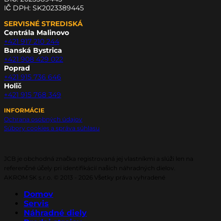
IČ DPH: SK2023389445
SERVISNÉ STREDISKÁ
Centrála Malinovo
+421 917 210 244
Banská Bystrica
+421 908 429 022
Poprad
+421 915 736 646
Holič
+421 915 768 349
INFORMÁCIE
Ochrana osobných údajov
Súbory cookies a správa súhlasu
JCB je obchodná značka registrovaná jej vlastníkmi a slúži len na
referenčné účely pri identifikácií našich náhradných dielov.
AKROM SK s.r.o. © 2013 - 2026 Všetky práva vyhradené
Domov
Servis
Náhradné diely