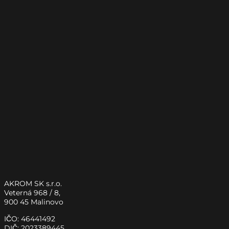
AKROM SK s.r.o.
Veterná 968 / 8,
900 45 Malinovo
IČO: 46441492
DIČ: 2023389445